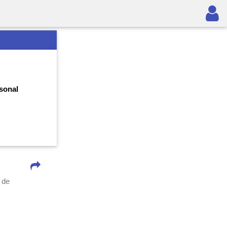
rsonal
 de