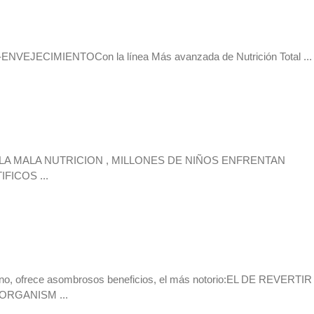
NVEJECIMIENTOCon la lí­nea Más avanzada de Nutrición Total ...
A MALA NUTRICION , MILLONES DE NIÑOS ENFRENTAN
ICOS ...
no, ofrece asombrosos beneficios, el más notorio:EL DE REVERTI
ORGANISM ...