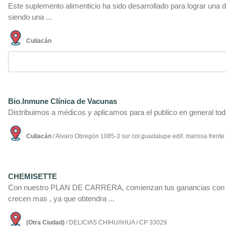
Este suplemento alimenticio ha sido desarrollado para lograr una d
siendo una ...
Culiacán
Bio.Inmune Clí­nica de Vacunas
Distribuimos a médicos y aplicamos para el publico en general tod
Culiacán
/ Alvaro Obregón 1085-3 sur col.guadalupe edif. marissa frente
CHEMISETTE
Con nuestro PLAN DE CARRERA, comienzan tus ganancias con u
crecen mas , ya que obtendra ...
(Otra Ciudad)
/ DELICIAS CHIHUAHUA / CP 33029