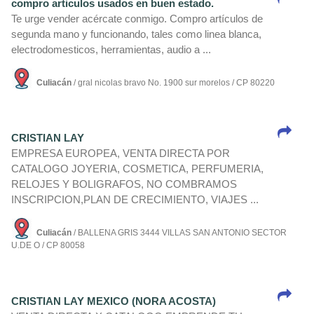
compro articulos usados en buen estado.
Te urge vender acércate conmigo. Compro artí­culos de
segunda mano y funcionando, tales como linea blanca,
electrodomesticos, herramientas, audio a ...
Culiacán
/ gral nicolas bravo No. 1900 sur morelos / CP 80220
CRISTIAN LAY
EMPRESA EUROPEA, VENTA DIRECTA POR
CATALOGO JOYERIA, COSMETICA, PERFUMERIA,
RELOJES Y BOLIGRAFOS, NO COMBRAMOS
INSCRIPCION,PLAN DE CRECIMIENTO, VIAJES ...
Culiacán
/ BALLENA GRIS 3444 VILLAS SAN ANTONIO SECTOR
U.DE O / CP 80058
CRISTIAN LAY MEXICO (NORA ACOSTA)