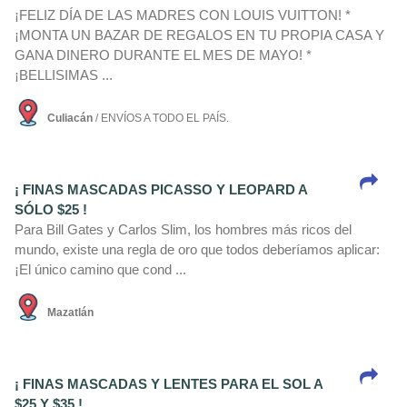
¡FELIZ DÍA DE LAS MADRES CON LOUIS VUITTON! *
¡MONTA UN BAZAR DE REGALOS EN TU PROPIA CASA Y
GANA DINERO DURANTE EL MES DE MAYO! *
¡BELLISIMAS ...
Culiacán
/ ENVÍOS A TODO EL PAÍS.
¡ FINAS MASCADAS PICASSO Y LEOPARD A
SÓLO $25 !
Para Bill Gates y Carlos Slim, los hombres más ricos del
mundo, existe una regla de oro que todos deberí­amos aplicar:
¡El único camino que cond ...
Mazatlán
¡ FINAS MASCADAS Y LENTES PARA EL SOL A
$25 Y $35 !