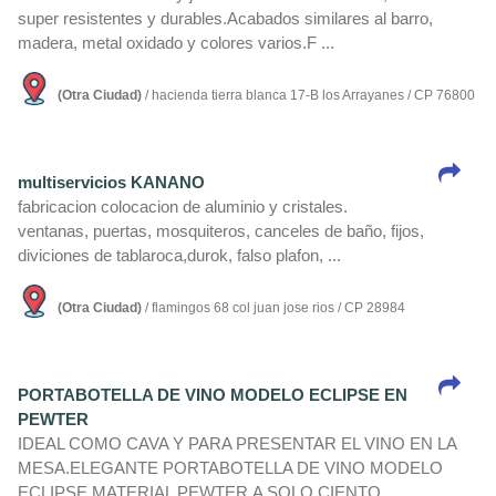
super resistentes y durables.Acabados similares al barro,
madera, metal oxidado y colores varios.F ...
(Otra Ciudad)
/ hacienda tierra blanca 17-B los Arrayanes / CP 76800
multiservicios KANANO
fabricacion colocacion de aluminio y cristales.
ventanas, puertas, mosquiteros, canceles de baño, fijos,
diviciones de tablaroca,durok, falso plafon, ...
(Otra Ciudad)
/ flamingos 68 col juan jose rios / CP 28984
PORTABOTELLA DE VINO MODELO ECLIPSE EN
PEWTER
IDEAL COMO CAVA Y PARA PRESENTAR EL VINO EN LA
MESA.ELEGANTE PORTABOTELLA DE VINO MODELO
ECLIPSE.MATERIAL PEWTER.A SOLO CIENTO