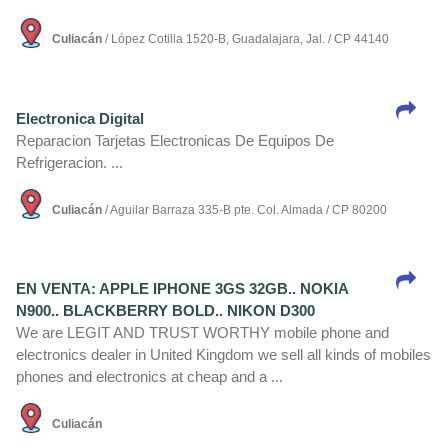
Culiacán
/ López Cotilla 1520-B, Guadalajara, Jal. / CP 44140
Electronica Digital
Reparacion Tarjetas Electronicas De Equipos De
Refrigeracion. ...
Culiacán
/ Aguilar Barraza 335-B pte. Col. Almada / CP 80200
EN VENTA: APPLE IPHONE 3GS 32GB.. NOKIA
N900.. BLACKBERRY BOLD.. NIKON D300
We are LEGIT AND TRUST WORTHY mobile phone and
electronics dealer in United Kingdom we sell all kinds of mobiles
phones and electronics at cheap and a ...
Culiacán