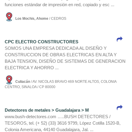
funciones estándar de impresión en red, copiado y esc ...
Los Mochis, Ahome
/ CEDROS
CPC ELECTRO CONSTRUCTORES
SOMOS UNA EMPRESA DEDICADA AL DISEÑO Y
CONSTRUCCION DE OBRAS ELECTRICAS EN ALTA Y
BAJA TENSION, DISEÑO DE SISTEMAS DE GENERACION
ELECTRICA Y AHORRO ...
Culiacán
/ AV. NICOLAS BRAVO 469 NORTE ALTOS, COLONIA
CENTRO, SINALOA / CP 80000
Detectores de metales > Guadalajara > M
www.bush-detectores.com …..BUSH DETECTORES /
TESOROS, tel. (+ 52) (33) 3616 9799, López Cotilla 1520-B,
Colonia Americana, 44140 Guadalajara, Jal. ...