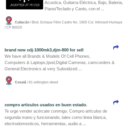
Acustica, Guitarra Eléctrica, Bajo, Bateria,
Piano/Teclado y Canto, con el ...
Culiacán
/ Blvd. Enrique Félix Castro No. 1905 Col. Infonavit Humaya
/ CP 80020
brand new cdj-1000mk3,djm-800 for sell
We have all Brands & Models Of Cell Phones,
Computers & Laptops,Ipod,Digital Cameras, camcorders &
General Electronics at very Subsidized ...
Cosalá
/ 81 willington street
compro articulos usados en buen estado.
Te urge vender acércate conmigo. Compro artí­culos de
segunda mano y funcionando, tales como linea blanca,
electrodomesticos, herramientas, audio a ...