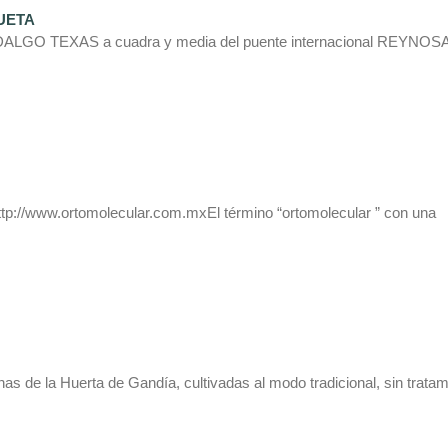
UETA
LGO TEXAS a cuadra y media del puente internacional REYNOS
ttp://www.ortomolecular.com.mxEl término “ortomolecular ” con una
as de la Huerta de Gandí­a, cultivadas al modo tradicional, sin trata