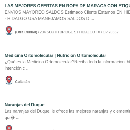
LAS MEJORES OFERTAS EN ROPA DE MARACA CON ETIQ
ENVIOS MAYOREO SALDOS Estimado Cliente Estamos EN HIDA
- HIDALGO USA MANEJAMOS SALDOS D ...
(Otra Ciudad)
/ 204 SOUTH BRIDGE ST HIDALGO TX / CP 78557
Medicina Ortomolecular | Nutricion Ortomolecular
¿Qué es la Medicina Ortomolecular?Reciba toda la informacion: h
intención c ...
Culiacán
Naranjas del Duque
Las naranjas del Duque, le ofrece las mejores naranjas y clementin
quí� ...