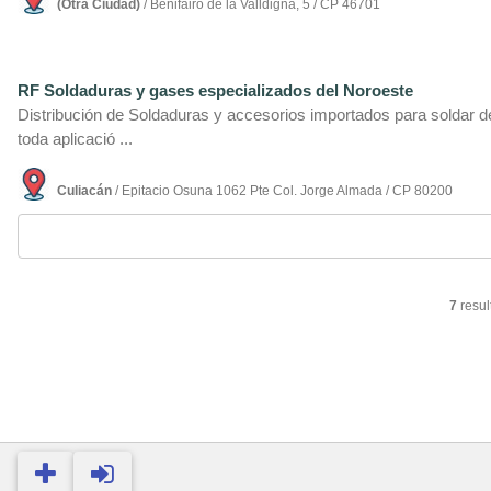
(Otra Ciudad)
/ Benifairó de la Valldigna, 5 / CP 46701
RF Soldaduras y gases especializados del Noroeste
Distribución de Soldaduras y accesorios importados para soldar 
toda aplicació ...
Culiacán
/ Epitacio Osuna 1062 Pte Col. Jorge Almada / CP 80200
7
resul