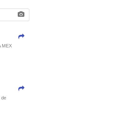
A MEX
s de