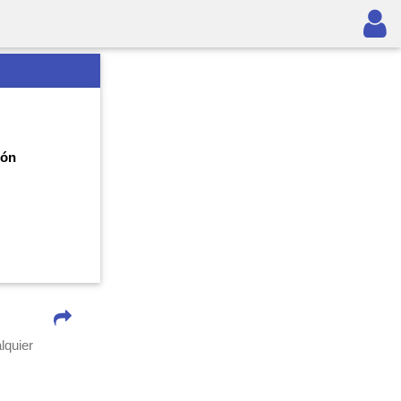
ión
quier