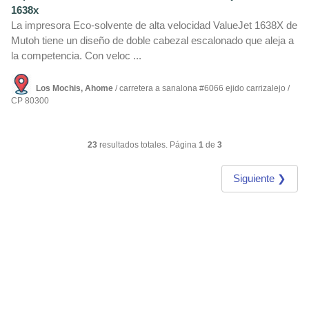
1638x
La impresora Eco-solvente de alta velocidad ValueJet 1638X de
Mutoh tiene un diseño de doble cabezal escalonado que aleja a
la competencia. Con veloc ...
Los Mochis, Ahome
/ carretera a sanalona #6066 ejido carrizalejo /
CP 80300
23
resultados totales. Página
1
de
3
Siguiente ❯