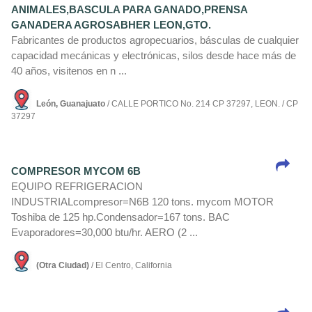
ANIMALES,BASCULA PARA GANADO,PRENSA
GANADERA AGROSABHER LEON,GTO.
Fabricantes de productos agropecuarios, básculas de cualquier
capacidad mecánicas y electrónicas, silos desde hace más de
40 años, visitenos en n ...
León, Guanajuato
/ CALLE PORTICO No. 214 CP 37297, LEON. / CP
37297
COMPRESOR MYCOM 6B
EQUIPO REFRIGERACION
INDUSTRIALcompresor=N6B 120 tons. mycom MOTOR
Toshiba de 125 hp.Condensador=167 tons. BAC
Evaporadores=30,000 btu/hr. AERO (2 ...
(Otra Ciudad)
/ El Centro, California