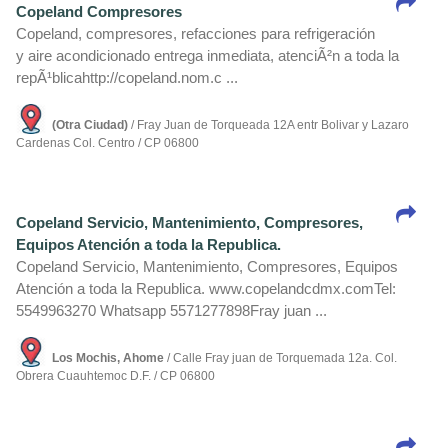
Copeland Compresores
Copeland, compresores, refacciones para refrigeración
y aire acondicionado entrega inmediata, atenciÃ²n a toda la
repÃ¹blicahttp://copeland.nom.c ...
(Otra Ciudad)
/ Fray Juan de Torqueada 12A entr Bolivar y Lazaro
Cardenas Col. Centro / CP 06800
Copeland Servicio, Mantenimiento, Compresores,
Equipos Atención a toda la Republica.
Copeland Servicio, Mantenimiento, Compresores, Equipos
Atención a toda la Republica. www.copelandcdmx.comTel:
5549963270 Whatsapp 5571277898Fray juan ...
Los Mochis, Ahome
/ Calle Fray juan de Torquemada 12a. Col.
Obrera Cuauhtemoc D.F. / CP 06800