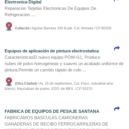
Electronica Digital
Reparacion Tarjetas Electronicas De Equipos De
Refrigeracion. ...
Culiacán
/ Aguilar Barraza 335-B pte. Col. Almada / CP 80200
Equipos de aplicación de pintura electrostatica
Caracterí­sticasEl nuevo equipo POW-G1, Produce
nubes de polvo homogéneas y suaves un acabado uniforme de
pintura.Permite un cambio rápido de colo ...
(Otra Ciudad)
/ Av. 16 de septiembre, Col. Fracc. industrial alce
blanco, Naucalpan de juarez, EDO. de MEX. / CP 53370
FABRICA DE EQUIPOS DE PESAJE SANTANA
FABRICAMOS BASCULAS CAMIONERAS
GANADERAS DE RECIBO FERROCARRILERAS DE