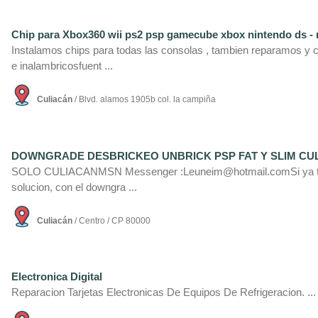
Chip para Xbox360 wii ps2 psp gamecube xbox nintendo ds - 
Instalamos chips para todas las consolas , tambien reparamos 
e inalambricosfuent ...
Culiacán
/ Blvd. alamos 1905b col. la campiña
DOWNGRADE DESBRICKEO UNBRICK PSP FAT Y SLIM CU
SOLO CULIACANMSN Messenger :Leuneim@hotmail.comSi ya te ca
solucion, con el downgra ...
Culiacán
/ Centro / CP 80000
Electronica Digital
Reparacion Tarjetas Electronicas De Equipos De Refrigeracion. ...