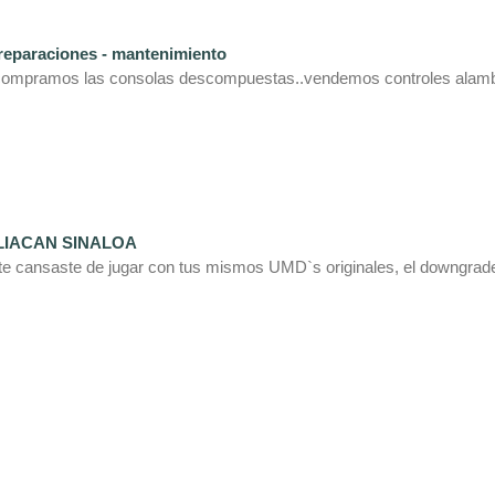
reparaciones - mantenimiento
y compramos las consolas descompuestas..vendemos controles alam
LIACAN SINALOA
nsaste de jugar con tus mismos UMD`s originales, el downgrade