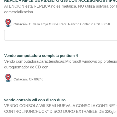
REPLICA RIFLE DE ASASLTO G36 CON ACCESORIOS !!!PRO
ATENCION esta REPLICA no es metalica, NO utiliza polvora por lo
comercializacion ...
Culiacán
/ C. de la Troje #3864 Fracc. Rancho Contento / CP 80058
Vendo computadora completa pentium 4
Vendo computadoraCaracteristicas:Microsoft windows xp profesi
duroquemador de CD con ...
Culiacán
/ CP 80246
vendo consola wii con disco duro
VENDO CONSOLA WII SEMI-NUEVALA CONSOLA CONTINE* 
CONTROL NUNCHUCK* DISCO DURO EXTRAIBLE DE 320gb ( 