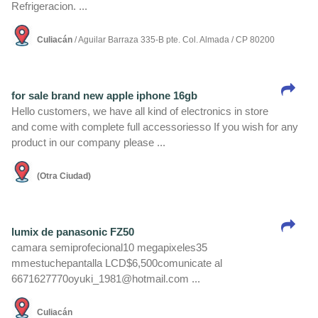
Refrigeracion. ...
Culiacán
/ Aguilar Barraza 335-B pte. Col. Almada / CP 80200
for sale brand new apple iphone 16gb
Hello customers, we have all kind of electronics in store
and come with complete full accessoriesso If you wish for any
product in our company please ...
(Otra Ciudad)
lumix de panasonic FZ50
camara semiprofecional10 megapixeles35
mmestuchepantalla LCD$6,500comunicate al
6671627770oyuki_1981@hotmail.com ...
Culiacán