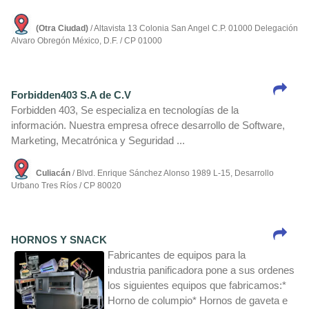
(Otra Ciudad)
/ Altavista 13 Colonia San Angel C.P. 01000 Delegación
Alvaro Obregón México, D.F. / CP 01000
Forbidden403 S.A de C.V
Forbidden 403, Se especializa en tecnologí­as de la
información. Nuestra empresa ofrece desarrollo de Software,
Marketing, Mecatrónica y Seguridad ...
Culiacán
/ Blvd. Enrique Sánchez Alonso 1989 L-15, Desarrollo
Urbano Tres Rí­os / CP 80020
HORNOS Y SNACK
Fabricantes de equipos para la
industria panificadora pone a sus ordenes
los siguientes equipos que fabricamos:*
Horno de columpio* Hornos de gaveta e