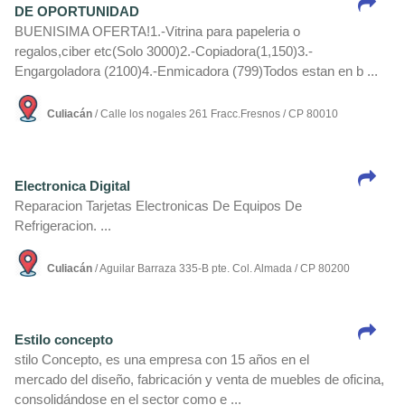
DE OPORTUNIDAD
BUENISIMA OFERTA!1.-Vitrina para papeleria o
regalos,ciber etc(Solo 3000)2.-Copiadora(1,150)3.-
Engargoladora (2100)4.-Enmicadora (799)Todos estan en b ...
Culiacán
/ Calle los nogales 261 Fracc.Fresnos / CP 80010
Electronica Digital
Reparacion Tarjetas Electronicas De Equipos De
Refrigeracion. ...
Culiacán
/ Aguilar Barraza 335-B pte. Col. Almada / CP 80200
Estilo concepto
stilo Concepto, es una empresa con 15 años en el
mercado del diseño, fabricación y venta de muebles de oficina,
consolidándose en el sector como e ...