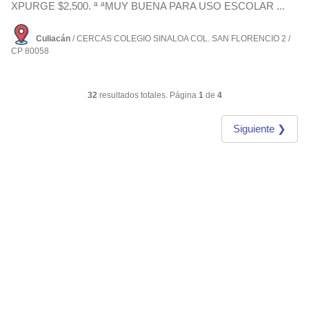
XPURGE $2,500. ª ªMUY BUENA PARA USO ESCOLAR ...
Culiacán
/ CERCAS COLEGIO SINALOA COL. SAN FLORENCIO 2 /
CP 80058
32
resultados totales. Página
1
de
4
Siguiente ❯