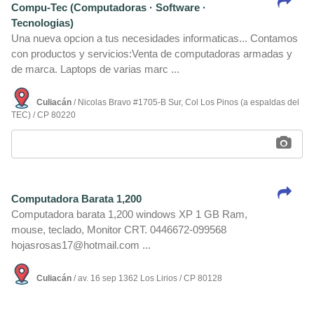
Compu-Tec (Computadoras · Software ·
Tecnologias)
Una nueva opcion a tus necesidades informaticas... Contamos
con productos y servicios:Venta de computadoras armadas y
de marca. Laptops de varias marc ...
Culiacán
/ Nicolas Bravo #1705-B Sur, Col Los Pinos (a espaldas del
TEC) / CP 80220
Computadora Barata 1,200
Computadora barata 1,200 windows XP 1 GB Ram,
mouse, teclado, Monitor CRT. 0446672-099568
hojasrosas17@hotmail.com ...
Culiacán
/ av. 16 sep 1362 Los Lirios / CP 80128