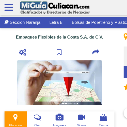
Sección Naranja
Letra B
Bolsas de Polietileno y Plásti
Empaques Flexibles de la Costa S.A. de C.V.
Ubicación
Chat
Imágenes
Videos
Tienda