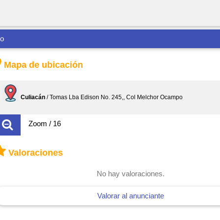
co
Mapa de ubicación
Culiacán
/ Tomas Lba Edison No. 245,, Col Melchor Ocampo
Zoom / 16
Valoraciones
No hay valoraciones.
Valorar al anunciante